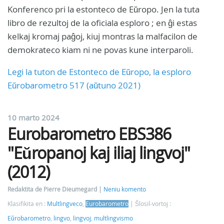
Konferenco pri la estonteco de Eŭropo. Jen la tuta
libro de rezultoj de la oficiala esploro ; en ĝi estas
kelkaj kromaj paĝoj, kiuj montras la malfacilon de
demokrateco kiam ni ne povas kune interparoli.
Legi la tuton de Estonteco de Eŭropo, la esploro
Eŭrobarometro 517 (aŭtuno 2021)
10 marto 2024
Eurobarometro EBS386
"Eŭropanoj kaj iliaj lingvoj"
(2012)
Redaktita de Pierre Dieumegard
Neniu komento
Klasifikita en :
Multlingveco
,
Eurobarometro
Ŝlosil-vortoj :
Eŭrobarometro
,
lingvo
,
lingvoj
,
multlingvismo