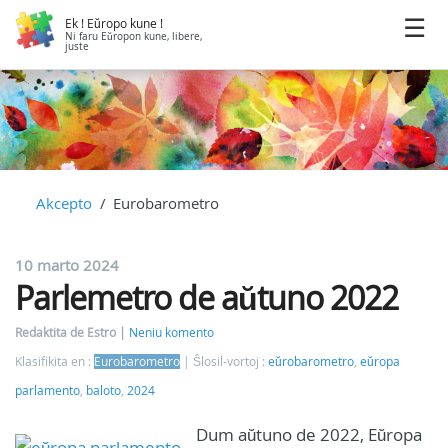
Ek ! Eŭropo kune !
Ni faru Eŭropon kune, libere,
juste
Akcepto
Eurobarometro
10 marto 2024
Parlemetro de aŭtuno 2022
Redaktita de Estro
Neniu komento
Klasifikita en :
Eurobarometro
Ŝlosil-vortoj :
eŭrobarometro
,
eŭropa
parlamento
,
baloto
,
2024
Dum aŭtuno de 2022, Eŭropa