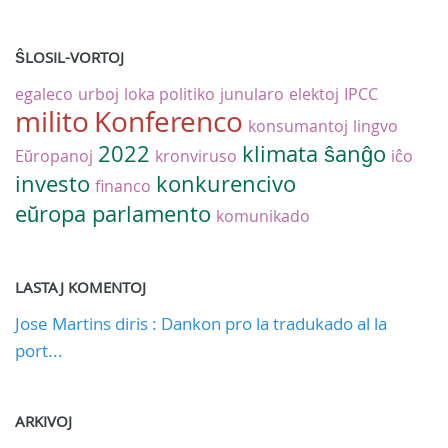
ŜLOSIL-VORTOJ
egaleco
urboj
loka politiko
junularo
elektoj
IPCC
milito
Konferenco
konsumantoj
lingvo
2022
klimata ŝanĝo
Eŭropanoj
kronviruso
iĉo
investo
konkurencivo
financo
eŭropa parlamento
komunikado
LASTAJ KOMENTOJ
Jose Martins diris : Dankon pro la tradukado al la
port...
ARKIVOJ