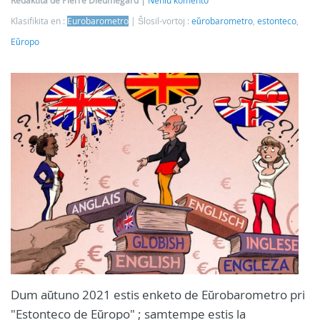
Redaktita de Pierre Dieumegard
Neniu komento
Klasifikita en :
Eurobarometro
Ŝlosil-vortoj :
eŭrobarometro
,
estonteco
,
Eŭropo
Dum aŭtuno 2021 estis enketo de Eŭrobarometro pri
"Estonteco de Eŭropo" ; samtempe estis la