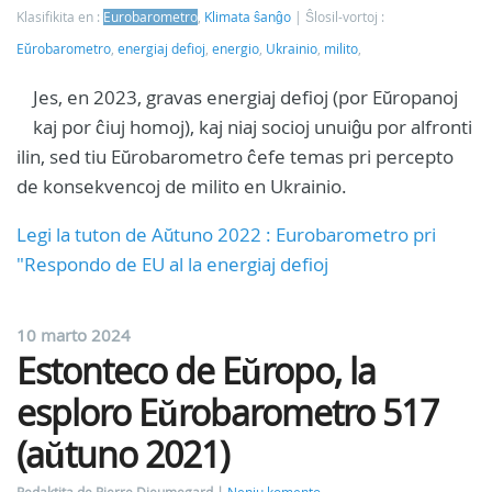
Klasifikita en :
Eurobarometro
,
Klimata ŝanĝo
Ŝlosil-vortoj :
Eŭrobarometro
,
energiaj defioj
,
energio
,
Ukrainio
,
milito
,
Jes, en 2023, gravas energiaj defioj (por Eŭropanoj
kaj por ĉiuj homoj), kaj niaj socioj unuiĝu por alfronti
ilin, sed tiu Eŭrobarometro ĉefe temas pri percepto
de konsekvencoj de milito en Ukrainio.
Legi la tuton de Aŭtuno 2022 : Eurobarometro pri
"Respondo de EU al la energiaj defioj
10 marto 2024
Estonteco de Eŭropo, la
esploro Eŭrobarometro 517
(aŭtuno 2021)