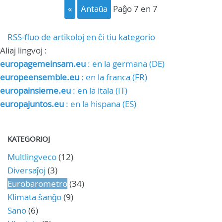
«
Antaŭa
paĝo 7 en 7
RSS-fluo de artikoloj en ĉi tiu kategorio
Aliaj lingvoj :
europagemeinsam.eu
: en la germana (DE)
europeensemble.eu
: en la franca (FR)
europainsieme.eu
: en la itala (IT)
europajuntos.eu
: en la hispana (ES)
KATEGORIOJ
Multlingveco
(12)
Diversaĵoj
(3)
Eurobarometro
(34)
Klimata ŝanĝo
(9)
Sano
(6)