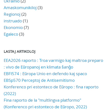
Ukrainio
(2)
Amaskomunikiloj
(3)
Regionoj
(2)
instruado
(1)
Ekonomio
(7)
Egaleco
(3)
LASTAJ ARTIKOLOJ
EEA2026 raporto : Troa varmigo kaj maltroa preparo
: vivo de Eŭropanoj en klimata ŝanĝo
EBFl574 : Eŭropa Unio en defendo kaj spaco
EBSp570 Perceptoj de Antisemitismo
Konferenco pri estonteco de Eŭropo : fina raporto
(2022)
Fina raporto de la "multlingva platformo"
(Konferenco pri estonteco de Eŭropo, 2022)