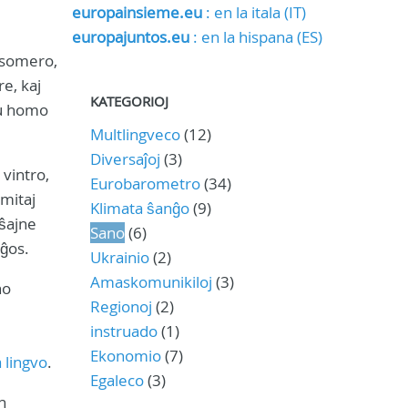
europainsieme.eu
: en la itala (IT)
europajuntos.eu
: en la hispana (ES)
 somero,
e, kaj
KATEGORIOJ
 iu homo
Multlingveco
(12)
Diversaĵoj
(3)
vintro,
Eurobarometro
(34)
mitaj
Klimata ŝanĝo
(9)
rŝajne
Sano
(6)
iĝos.
Ukrainio
(2)
Amaskomunikiloj
(3)
no
Regionoj
(2)
instruado
(1)
Ekonomio
(7)
a lingvo
.
Egaleco
(3)
n