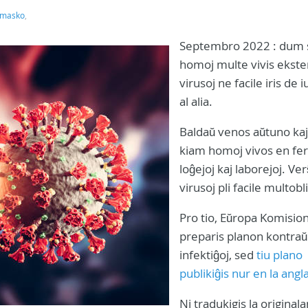
masko
,
Septembro 2022 : dum
homoj multe vivis ekster
virusoj ne facile iris de
al alia.
Baldaŭ venos aŭtuno kaj 
kiam homoj vivos en fer
loĝejoj kaj laborejoj. Ve
virusoj pli facile multobl
Pro tio, Eŭropa Komisio
preparis planon kontraŭ
infektiĝoj, sed
tiu plano
publikiĝis nur en la angl
Ni tradukigis la originala