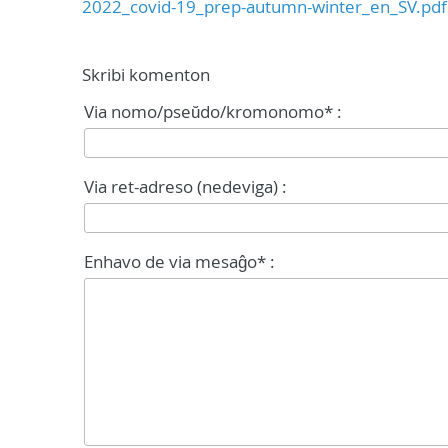
2022_covid-19_prep-autumn-winter_en_SV.pdf
Skribi komenton
Via nomo/pseŭdo/kromonomo* :
Via ret-adreso (nedeviga) :
Enhavo de via mesaĝo* :