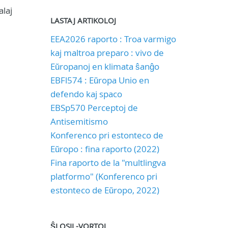
alaj
LASTAJ ARTIKOLOJ
EEA2026 raporto : Troa varmigo
kaj maltroa preparo : vivo de
Eŭropanoj en klimata ŝanĝo
EBFl574 : Eŭropa Unio en
defendo kaj spaco
EBSp570 Perceptoj de
Antisemitismo
Konferenco pri estonteco de
Eŭropo : fina raporto (2022)
Fina raporto de la "multlingva
platformo" (Konferenco pri
estonteco de Eŭropo, 2022)
ŜLOSIL-VORTOJ