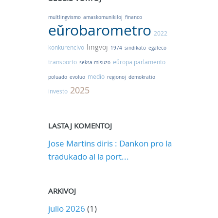
multlingvismo
amaskomunikiloj
financo
eŭrobarometro
2022
lingvoj
konkurencivo
1974
sindikato
egaleco
transporto
eŭropa parlamento
seksa misuzo
medio
poluado
evoluo
regionoj
demokratio
2025
investo
LASTAJ KOMENTOJ
Jose Martins diris : Dankon pro la
tradukado al la port...
ARKIVOJ
julio 2026
(1)