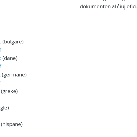
dokumenton al ĉiuj ofici
t
(bulgare)
f
t
(dane)
f
t
(germane)
f
(greke)
gle)
(hispane)