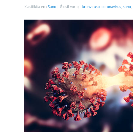
Klasifikita en :
Sano
Ŝlosil-vortoj :
kronviruso
,
coronavirus
,
sano
,