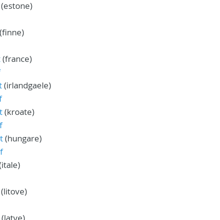
(estone)
(finne)
t
(france)
f
t
(irlandgaele)
f
t
(kroate)
f
t
(hungare)
f
(itale)
(litove)
(latve)