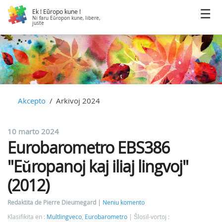
Ek ! Eŭropo kune !
Ni faru Eŭropon kune, libere,
juste
Akcepto
Arkivoj 2024
10 marto 2024
Eurobarometro EBS386
"Eŭropanoj kaj iliaj lingvoj"
(2012)
Redaktita de Pierre Dieumegard
Neniu komento
Klasifikita en :
Multlingveco
,
Eurobarometro
Ŝlosil-vortoj :