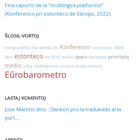
Fina raporto de la "multlingva platformo"
(Konferenco pri estonteco de Eŭropo, 2022)
ŜLOSIL-VORTOJ
Konferenco
energiaj defioj
loka politiko
iĉo
coronavirus
MIME
estonteco
spaco
prioritatoj
akvo
ino
PFAS
evoluo
stereotipo
medio
urboj
multlingvismo
junularo
krudaj materioj
Eŭrobarometro
LASTAJ KOMENTOJ
Jose Martins diris : Dankon pro la tradukado al la
port...
ARKIVOJ