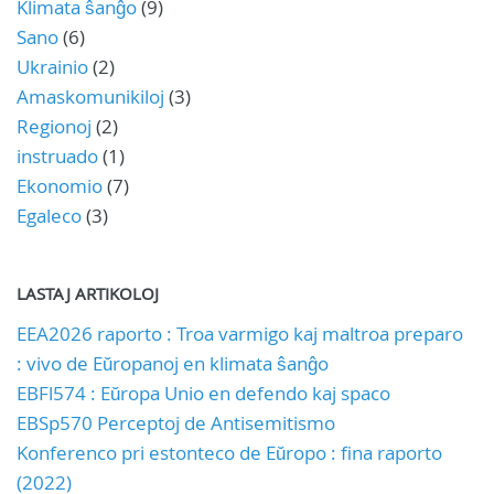
Klimata ŝanĝo
(9)
Sano
(6)
Ukrainio
(2)
Amaskomunikiloj
(3)
Regionoj
(2)
instruado
(1)
Ekonomio
(7)
Egaleco
(3)
LASTAJ ARTIKOLOJ
EEA2026 raporto : Troa varmigo kaj maltroa preparo
: vivo de Eŭropanoj en klimata ŝanĝo
EBFl574 : Eŭropa Unio en defendo kaj spaco
EBSp570 Perceptoj de Antisemitismo
Konferenco pri estonteco de Eŭropo : fina raporto
(2022)