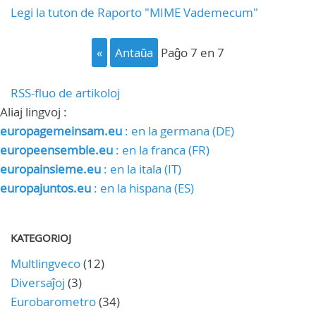
Legi la tuton de Raporto "MIME Vademecum"
«
Antaŭa
paĝo 7 en 7
RSS-fluo de artikoloj
Aliaj lingvoj :
europagemeinsam.eu
: en la germana (DE)
europeensemble.eu
: en la franca (FR)
europainsieme.eu
: en la itala (IT)
europajuntos.eu
: en la hispana (ES)
KATEGORIOJ
Multlingveco
(12)
Diversaĵoj
(3)
Eurobarometro
(34)