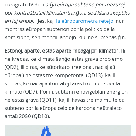
paragrafo IV.3: "
Larĝa eŭropa subteno por mezuroj
por kontraŭbatali klimatan ŝanĝon, sed klara skeptiko
en iuj landoj
." Jes, kaj
la eŭrobarometra retejo
nur
montras eŭropan subtenon por la politiko de la
Komisiono, sen mencii landojn, kiuj ne subtenas ĝin.
Estonoj, aparte, estas aparte "neagaj pri klimato"
. Ili
ne kredas, ke klimata ŝanĝo estas grava problemo
(QD2), ili diras, ke aŭtoritatoj (regionaj, naciaj aŭ
eŭropaj) ne estas tre kompetentaj (QD13), kaj ili
kredas, ke naciaj aŭtoritatoj faras tro multe por la
klimato (QD7). Por ili, subteni renovigeblan energion
ne estas grava (QD11), kaj ili havas tre malmulte da
subteno por la eŭropa celo de karbona neŭtraleco
antaŭ 2050 (QD10).