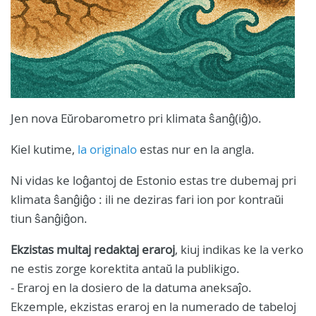
Jen nova Eŭrobarometro pri klimata ŝanĝ(iĝ)o.
Kiel kutime,
la originalo
estas nur en la angla.
Ni vidas ke loĝantoj de Estonio estas tre dubemaj pri
klimata ŝanĝiĝo : ili ne deziras fari ion por kontraŭi
tiun ŝanĝiĝon.
Ekzistas multaj redaktaj eraroj
, kiuj indikas ke la verko
ne estis zorge korektita antaŭ la publikigo.
- Eraroj en la dosiero de la datuma aneksaĵo.
Ekzemple, ekzistas eraroj en la numerado de tabeloj