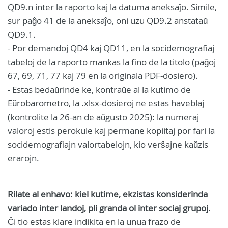
QD9.n inter la raporto kaj la datuma aneksaĵo. Simile,
sur paĝo 41 de la aneksaĵo, oni uzu QD9.2 anstataŭ
QD9.1.
- Por demandoj QD4 kaj QD11, en la socidemografiaj
tabeloj de la raporto mankas la fino de la titolo (paĝoj
67, 69, 71, 77 kaj 79 en la originala PDF-dosiero).
- Estas bedaŭrinde ke, kontraŭe al la kutimo de
Eŭrobarometro, la .xlsx-dosieroj ne estas haveblaj
(kontrolite la 26-an de aŭgusto 2025): la numeraj
valoroj estis perokule kaj permane kopiitaj por fari la
socidemografiajn valortabelojn, kio verŝajne kaŭzis
erarojn.
Rilate al enhavo: kiel kutime, ekzistas konsiderinda
variado inter landoj, pli granda ol inter sociaj grupoj.
Ĉi tio estas klare indikita en la unua frazo de