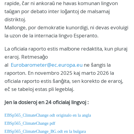
rapide, ĉar ni ankoraŭ ne havas komunan lingvon
taŭgan por debato inter loĝantoj de malsamaj
distriktoj.
Mallonge, por demokratie kunordigi, ni devas evoluigi
la uzon de la internacia lingvo Esperanto.
La oficiala raporto estis malbone redaktita, kun pluraj
eraroj. Retmesaĝo
al
Eurobarometer@ec.europa.eu
ne ŝangis la
raporton. En novembro 2025 kaj marto 2026 la
oficiala raporto estis ŝanĝita, sen korekto de eraroj,
eĉ se tabeloj estas pli legeblaj.
Jen la dosieroj en 24 oficialaj lingvoj :
EBSp565_ClimateChange.odt originalo en la angla
EBSp565_ClimateChange.pdf
EBSp565_ClimateChange_BG.odt en la bulgara