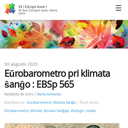
Ek ! Eŭropo kune !
Ni faru Eŭropon kune, libere,
juste
30 aŭgusto 2025
Eŭrobarometro pri klimata
ŝanĝo : EBSp 565
Redaktita de Estro
Neniu komento
Klasifikita en :
Eurobarometro
,
Klimata ŝanĝo
Ŝlosil-vortoj :
Eŭrobarometro
,
klimato
,
klimata ŝanĝiĝo
,
ekologio
,
medio