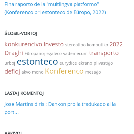
Fina raporto de la "multlingva platformo"
(Konferenco pri estonteco de Eŭropo, 2022)
ŜLOSIL-VORTOJ
konkurencivo
investo
2022
stereotipo
komputiko
Draghi
transporto
Eŭropanoj
egaleco
vademecum
estonteco
urboj
eurydice
ekrano
plivastiĝo
Konferenco
defioj
akvo
mono
mesaĝo
LASTAJ KOMENTOJ
Jose Martins diris : Dankon pro la tradukado al la
port...
ARKIVOJ