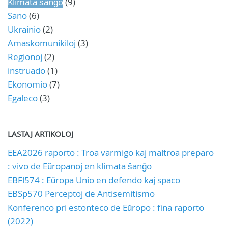
Klimata ŝanĝo
(9)
Sano
(6)
Ukrainio
(2)
Amaskomunikiloj
(3)
Regionoj
(2)
instruado
(1)
Ekonomio
(7)
Egaleco
(3)
LASTAJ ARTIKOLOJ
EEA2026 raporto : Troa varmigo kaj maltroa preparo
: vivo de Eŭropanoj en klimata ŝanĝo
EBFl574 : Eŭropa Unio en defendo kaj spaco
EBSp570 Perceptoj de Antisemitismo
Konferenco pri estonteco de Eŭropo : fina raporto
(2022)