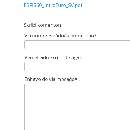
EBFl560_IntroEuro_SV.pdf
Skribi komenton
Via nomo/pseŭdo/kromonomo* :
Via ret-adreso (nedeviga) :
Enhavo de via mesaĝo* :