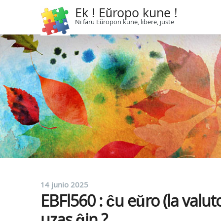
Ek ! Eŭropo kune !
Ni faru Eŭropon kune, libere, juste
14 junio 2025
EBFl560 : ĉu eŭro (la valut
uzas ĝin ?