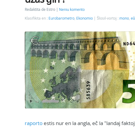
Redaktita de Estro
Neniu komento
Klasifikita en :
Eurobarometro
,
Ekonomio
Ŝlosil-vortoj :
mono
,
eŭ
raporto
estis nur en la angla, eĉ la "landaj faktoj