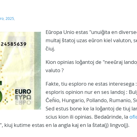
ro
,
2025
,
Eŭropa Unio estas "unuiĝita en diverse
multaj ŝtatoj uzas eŭron kiel valuton, 
ĉiuj.
Kion opinias loĝantoj de "neeŭraj landoj
valuto ?
Fakte, tiu esploro ne estas interesega :
esploris opinion nur en ses landoj : Bul
Ĉeĥio, Hungario, Pollando, Rumanio, S
Sed estus bone ke la loĝantoj de tiuj la
scius kion ili opinias. Bedaŭrinde, la
ofi
", kiuj kutime estas en la angla kaj en la ŝtata(j) lingvo(j).