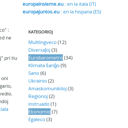
europainsieme.eu
: en la itala (IT)
europajuntos.eu
: en la hispana (ES)
co" :
KATEGORIOJ
sed ne
Multlingveco
(12)
Diversaĵoj
(3)
Eurobarometro
(34)
" pri tiu
Klimata ŝanĝo
(9)
Sano
(6)
 oni
Ukrainio
(2)
gario,
Amaskomunikiloj
(3)
vedio.
Regionoj
(2)
ndoj
instruado
(1)
ciala
Ekonomio
(7)
Egaleco
(3)