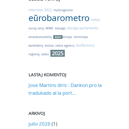
interreto
2022
multlingvismo
eŭrobarometro
milito
eŭropa parlamento
sociaj retoj
MIME
mesaĝo
amaskomunikiloj
eŭro
eŭropo
stereotipo
Konferenco
kandidatoj
evoluo
seksa egaleco
2025
regionoj
sekso
LASTAJ KOMENTOJ
Jose Martins diris : Dankon pro la
tradukado al la port...
ARKIVOJ
julio 2026
(1)