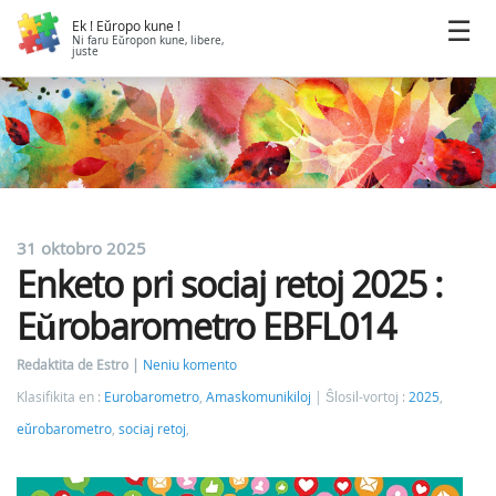
Ek ! Eŭropo kune !
Ni faru Eŭropon kune, libere,
juste
31 oktobro 2025
Enketo pri sociaj retoj 2025 :
Eŭrobarometro EBFL014
Redaktita de Estro
Neniu komento
Klasifikita en :
Eurobarometro
,
Amaskomunikiloj
Ŝlosil-vortoj :
2025
,
eŭrobarometro
,
sociaj retoj
,