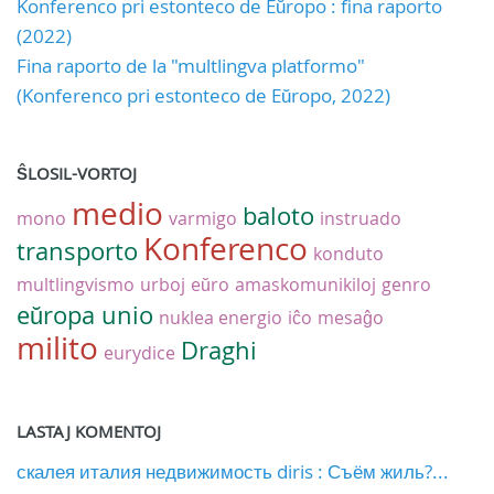
Konferenco pri estonteco de Eŭropo : fina raporto
(2022)
Fina raporto de la "multlingva platformo"
(Konferenco pri estonteco de Eŭropo, 2022)
ŜLOSIL-VORTOJ
medio
baloto
mono
varmigo
instruado
Konferenco
transporto
konduto
multlingvismo
urboj
eŭro
amaskomunikiloj
genro
eŭropa unio
nuklea energio
iĉo
mesaĝo
milito
Draghi
eurydice
LASTAJ KOMENTOJ
скалея италия недвижимость diris : Съём жиль?...