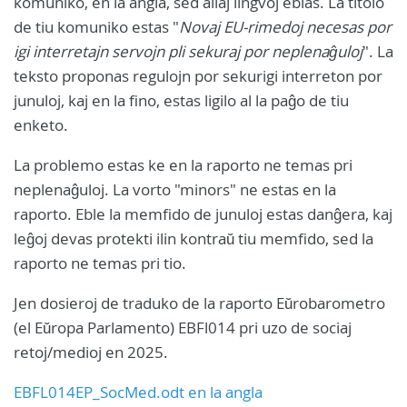
komuniko, en la angla, sed aliaj lingvoj eblas. La titolo
de tiu komuniko estas "
Novaj EU-rimedoj necesas por
igi interretajn servojn pli sekuraj por neplenaĝuloj
". La
teksto proponas regulojn por sekurigi interreton por
junuloj, kaj en la fino, estas ligilo al la paĝo de tiu
enketo.
La problemo estas ke en la raporto ne temas pri
neplenaĝuloj. La vorto "minors" ne estas en la
raporto. Eble la memfido de junuloj estas danĝera, kaj
leĝoj devas protekti ilin kontraŭ tiu memfido, sed la
raporto ne temas pri tio.
Jen dosieroj de traduko de la raporto Eŭrobarometro
(el Eŭropa Parlamento) EBFl014 pri uzo de sociaj
retoj/medioj en 2025.
EBFL014EP_SocMed.odt en la angla