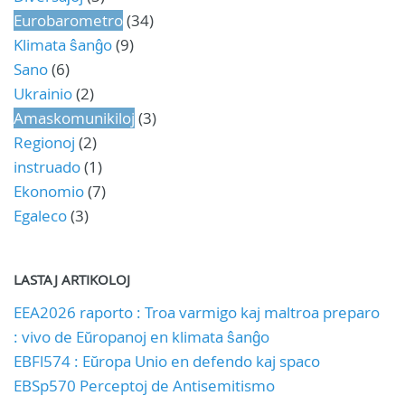
Eurobarometro
(34)
Klimata ŝanĝo
(9)
Sano
(6)
Ukrainio
(2)
Amaskomunikiloj
(3)
Regionoj
(2)
instruado
(1)
Ekonomio
(7)
Egaleco
(3)
LASTAJ ARTIKOLOJ
EEA2026 raporto : Troa varmigo kaj maltroa preparo
: vivo de Eŭropanoj en klimata ŝanĝo
EBFl574 : Eŭropa Unio en defendo kaj spaco
EBSp570 Perceptoj de Antisemitismo