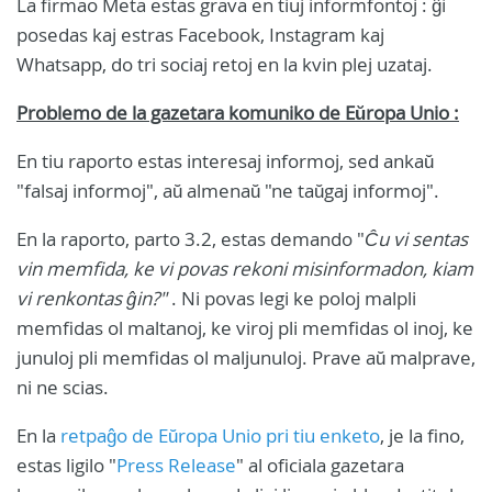
La firmao Meta estas grava en tiuj informfontoj : ĝi
posedas kaj estras Facebook, Instagram kaj
Whatsapp, do tri sociaj retoj en la kvin plej uzataj.
Problemo de la gazetara komuniko de Eŭropa Unio :
En tiu raporto estas interesaj informoj, sed ankaŭ
"falsaj informoj", aŭ almenaŭ "ne taŭgaj informoj".
En la raporto, parto 3.2, estas demando "
Ĉu vi sentas
vin memfida, ke vi povas rekoni misinformadon, kiam
vi renkontas ĝin?"
. Ni povas legi ke poloj malpli
memfidas ol maltanoj, ke viroj pli memfidas ol inoj, ke
junuloj pli memfidas ol maljunuloj. Prave aŭ malprave,
ni ne scias.
En la
retpaĝo de Eŭropa Unio pri tiu enketo
, je la fino,
estas ligilo "
Press Release
" al oficiala gazetara